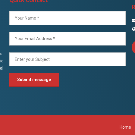
R
s.
ic
al
Home